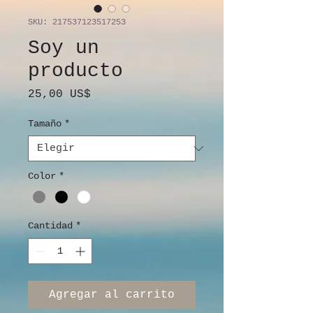
SKU: 217537123517253
Soy un
producto
Precio
25,00 US$
Tamaño
*
Color
*
Cantidad
*
Agregar al carrito